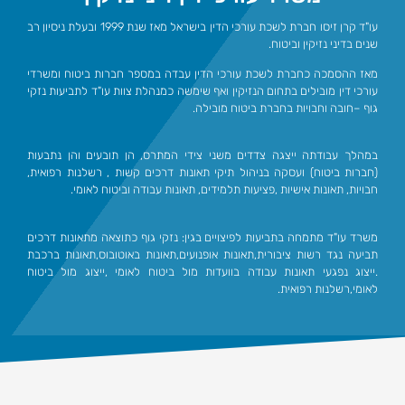
עו"ד קרן זיסו
חברת לשכת עורכי הדין בישראל מאז שנת 1999 ובעלת ניסיון רב
שנים בדיני נזיקין וביטוח.
מאז ההסמכה כחברת לשכת עורכי הדין עבדה במספר חברות ביטוח ומשרדי
עורכי דין מובילים בתחום הנזיקין ואף שימשה כמנהלת צוות עו"ד לתביעות נזקי
גוף –חובה וחבויות בחברת ביטוח מובילה.
במהלך עבודתה ייצגה צדדים משני צידי המתרס, הן תובעים והן נתבעות
(חברות ביטוח) ועסקה בניהול תיקי תאונות דרכים קשות , רשלנות רפואית,
חבויות, תאונות אישיות ,פציעות תלמידים, תאונות עבודה וביטוח לאומי.
משרד עו"ד מתמחה בתביעות לפיצויים בגין: נזקי גוף כתוצאה מתאונות דרכים
תביעה נגד רשות ציבורית,תאונות אופנועים,תאונות באוטובוס,תאונות ברכבת
.ייצוג נפגעי תאונות עבודה בוועדות מול ביטוח לאומי ,ייצוג מול ביטוח
לאומי,רשלנות רפואית.